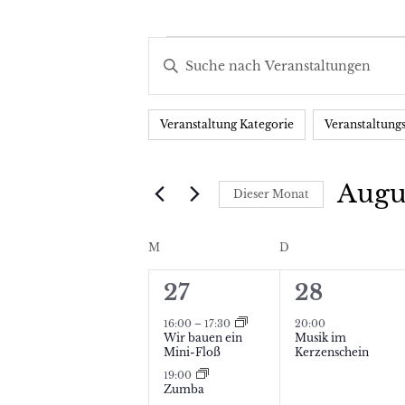
Veransta
V
Bitte
e
Schlüsselwort
eingeben.
r
Veranstaltung Kategorie
Veranstaltung
Suche
F
Das
a
nach
i
Ändern
Veranstaltungen
n
l
der
Augu
Schlüsselwort.
Dieser Monat
t
Formular-
s
Datum
e
Eingabefelder
wählen.
K
M
MONTAG
D
DIENSTAG
t
r
wird
a
a
2
1
die
27
28
Liste
l
V
V
l
16:00
–
17:30
20:00
der
Wir bauen ein
Musik im
e
e
e
t
Mini-Floß
Kerzenschein
Veranstaltungen
19:00
r
r
n
u
mit
Zumba