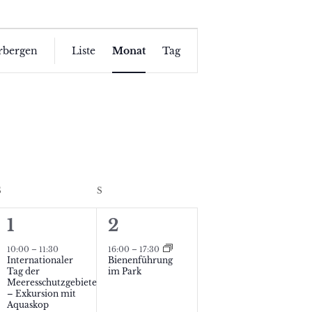
V
erbergen
Liste
Monat
Tag
e
r
a
n
s
S
SAMSTAG
S
SONNTAG
t
a
3
1
1
2
V
V
l
10:00
–
11:30
16:00
–
17:30
Internationaler
Bienenführung
e
e
t
Tag der
im Park
Meeresschutzgebiete
r
r
– Exkursion mit
u
Aquaskop