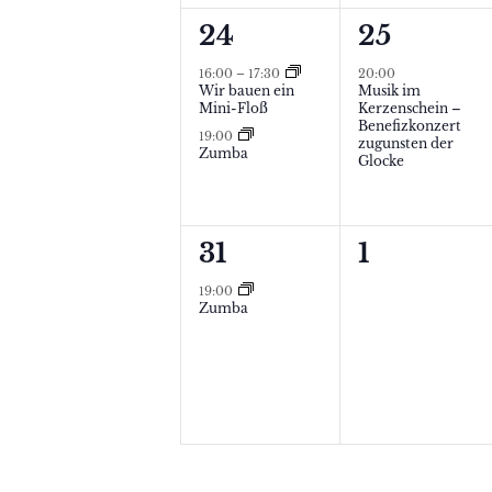
a
g
a
2
1
24
25
e
v
l
V
V
n
16:00
–
17:30
20:00
i
Wir bauen ein
Musik im
t
e
e
,
Mini-Floß
Kerzenschein –
g
Benefizkonzert
19:00
u
r
r
zugunsten der
Zumba
Glocke
a
n
a
a
t
g
n
n
1
0
i
31
1
e
s
s
V
Veranstal
o
n
t
t
19:00
Zumba
e
,
a
a
n
r
l
l
a
t
t
n
u
u
s
n
n