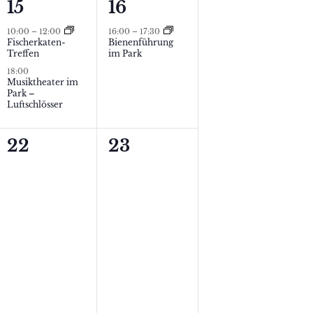
2
1
15
16
N
V
V
10:00
–
12:00
16:00
–
17:30
Fischerkaten-
Bienenführung
a
e
e
Treffen
im Park
v
18:00
r
r
Musiktheater im
Park –
a
a
i
Luftschlösser
n
n
g
0
0
22
23
s
s
a
Veranstaltungen,
Veranstaltungen,
t
t
t
a
a
i
l
l
o
t
t
n
u
u
n
n