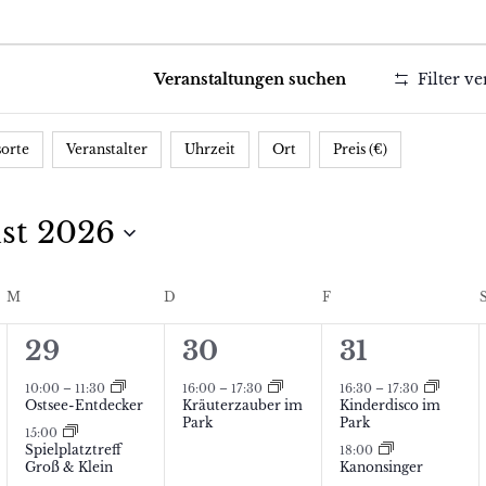
ltungen
Veranstaltungen suchen
Filter v
sorte
Veranstalter
Uhrzeit
Ort
Preis (€)
st 2026
M
MITTWOCH
D
DONNERSTAG
F
FREITAG
3
1
2
29
30
31
V
V
V
10:00
–
11:30
16:00
–
17:30
16:30
–
17:30
Ostsee-Entdecker
Kräuterzauber im
Kinderdisco im
e
e
e
Park
Park
15:00
Spielplatztreff
18:00
r
r
r
Groß & Klein
Kanonsinger