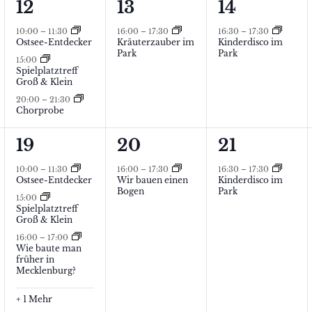
3
1
1
12
13
14
a
a
a
tungen,
V
V
V
10:00
–
11:30
16:00
–
17:30
16:30
–
17:30
l
l
l
Ostsee-Entdecker
Kräuterzauber im
Kinderdisco im
e
e
e
Park
Park
t
t
t
15:00
Spielplatztreff
r
r
r
Groß & Klein
u
u
u
a
a
a
20:00
–
21:30
n
n
n
Chorprobe
n
n
n
g
g
g
4
1
1
19
20
21
s
s
s
e
,
,
tungen,
V
V
V
t
t
t
10:00
–
11:30
16:00
–
17:30
16:30
–
17:30
n
Ostsee-Entdecker
Wir bauen einen
Kinderdisco im
e
e
e
a
a
a
Bogen
Park
15:00
,
Spielplatztreff
r
r
r
l
l
l
Groß & Klein
a
a
a
16:00
–
17:00
t
t
t
Wie baute man
n
n
n
früher in
u
u
u
Mecklenburg?
s
s
s
n
n
n
+ 1 Mehr
t
t
t