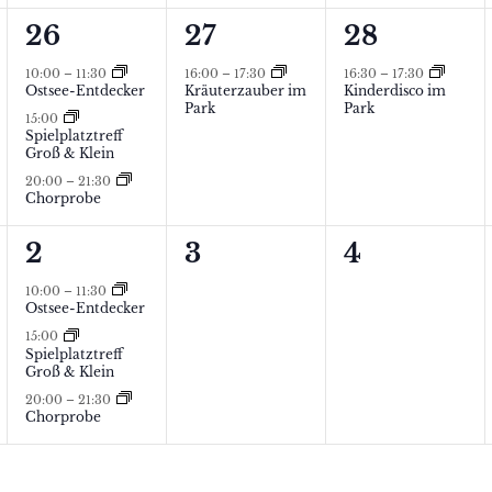
g
g
g
a
a
a
3
1
1
26
27
28
e
,
,
l
l
l
V
V
V
n
10:00
–
11:30
16:00
–
17:30
16:30
–
17:30
Ostsee-Entdecker
Kräuterzauber im
Kinderdisco im
t
t
t
e
e
e
,
Park
Park
15:00
Spielplatztreff
u
u
u
r
r
r
Groß & Klein
n
n
n
a
a
a
20:00
–
21:30
Chorprobe
g
g
g
n
n
n
3
0
0
2
3
4
e
,
,
s
s
s
tungen,
V
Veranstaltungen,
Veranstalt
n
t
t
t
10:00
–
11:30
Ostsee-Entdecker
e
,
a
a
a
15:00
Spielplatztreff
r
l
l
l
Groß & Klein
a
20:00
–
21:30
t
t
t
Chorprobe
n
u
u
u
s
n
n
n