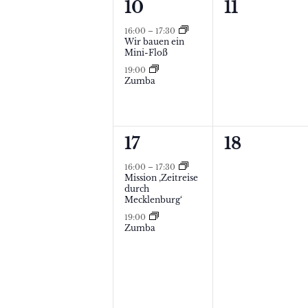
2
0
10
11
a
t
A
V
Veranstal
16:00
–
17:30
l
a
Wir bauen ein
n
e
Mini-Floß
t
l
s
19:00
r
Zumba
u
t
a
i
n
n
u
c
g
2
0
17
18
s
n
h
e
V
Veranstal
t
16:00
–
17:30
g
t
n
Mission ‚Zeitreise
e
a
durch
e
,
Mecklenburg‘
e
r
l
19:00
n
n
Zumba
a
t
,
n
u
s
N
n
t