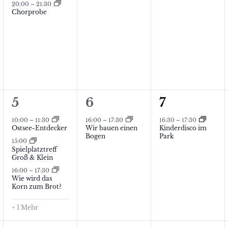
a
a
a
20:00
–
21:30
Chorprobe
n
n
n
s
s
s
t
t
t
a
a
a
l
l
l
4
1
1
5
6
7
t
t
t
tungen,
V
V
V
10:00
–
11:30
16:00
–
17:30
16:30
–
17:30
u
u
u
Ostsee-Entdecker
Wir bauen einen
Kinderdisco im
e
e
e
Bogen
Park
n
n
n
15:00
Spielplatztreff
r
r
r
Groß & Klein
g
g
g
a
a
a
16:00
–
17:30
e
,
e
Wie wird das
n
n
n
Korn zum Brot?
n
n
s
s
s
+ 1 Mehr
,
,
t
t
t