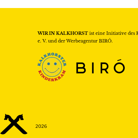
A
n
s
WIR IN KALKHORST
ist eine Initiative des
e. V.
und der Werbeagentur
BIRÓ
.
i
c
h
t
e
n
,
N
2026