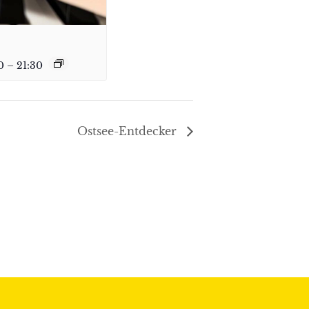
0
–
21:30
Ostsee-Entdecker