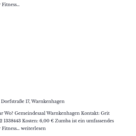
 Fitness…
n
Dorfstraße 17, Warnkenhagen
hr Wo? Gemeindesaal Warnkenhagen Kontakt: Grit
62 1338443 Kosten: 6,00 € Zumba ist ein umfassendes
r Fitness…
Zumba
weiterlesen