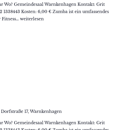
hr Wo? Gemeindesaal Warnkenhagen Kontakt: Grit
62 1338443 Kosten: 6,00 € Zumba ist ein umfassendes
r Fitness…
Zumba
weiterlesen
n
Dorfstraße 17, Warnkenhagen
hr Wo? Gemeindesaal Warnkenhagen Kontakt: Grit
62 1338443 Kosten: 6,00 € Zumba ist ein umfassendes