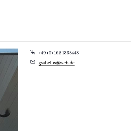
Telefon
+49 (0) 162 1338443
Email
gsabelus@web.de