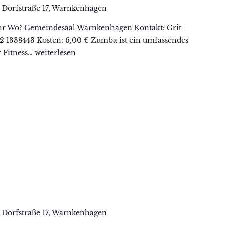
n
Dorfstraße 17, Warnkenhagen
hr Wo? Gemeindesaal Warnkenhagen Kontakt: Grit
62 1338443 Kosten: 6,00 € Zumba ist ein umfassendes
r Fitness…
Zumba
weiterlesen
n
Dorfstraße 17, Warnkenhagen