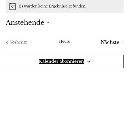
Es wurden keine Ergebnisse gefunden.
Hinweis
Anstehende
Datum
wählen.
Heute
Nächste
Veranstaltungen
Vorherige
Veranst
Kalender abonnieren