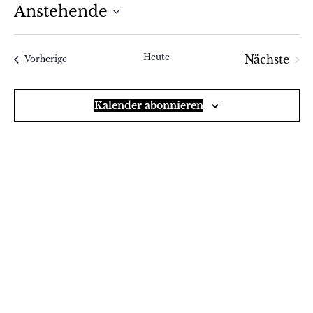
Anstehende
Datum
wählen.
Heute
Nächste
Veranstaltungen
Vorherige
Veranst
Kalender abonnieren