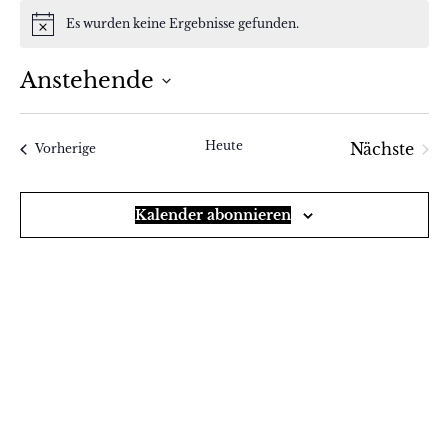
Es wurden keine Ergebnisse gefunden.
Hinweis
Anstehende
Datum
wählen.
Heute
Nächste
Veranstaltungen
Vorherige
Veranst
Kalender abonnieren