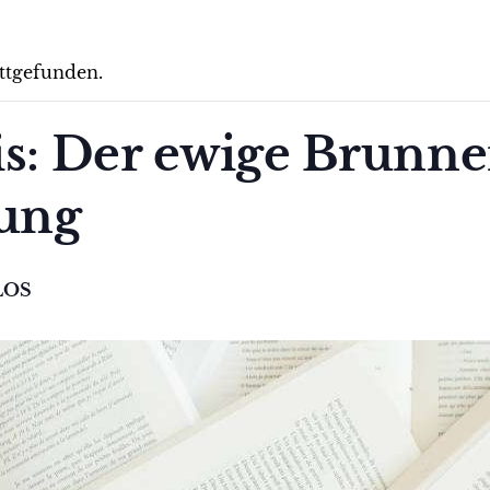
attgefunden.
is: Der ewige Brunn
ung
LOS