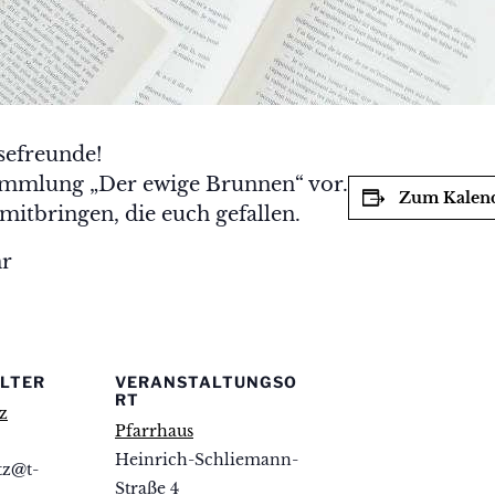
sefreunde!
ksammlung „Der ewige Brunnen“ vor.
Zum Kalend
mitbringen, die euch gefallen.
hr
LTER
VERANSTALTUNGSO
RT
z
Pfarrhaus
Heinrich-Schliemann-
tz@t-
Straße 4