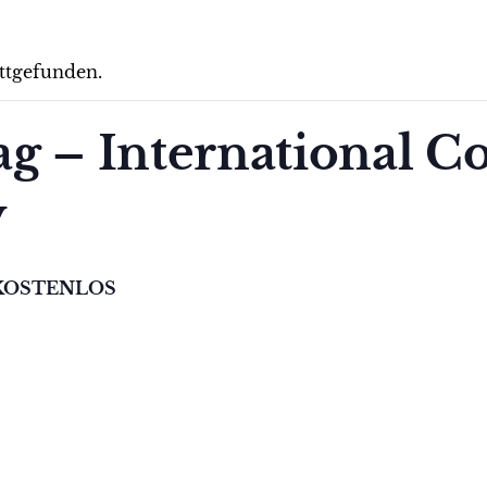
attgefunden.
g – International Co
y
KOSTENLOS