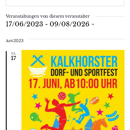
Veranstaltungen von diesem veranstalter
17/06/2023
 - 
09/08/2026
Datum
wählen.
Juni 2023
SA.
17