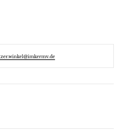
l
tzer.winkel@imkermv.de