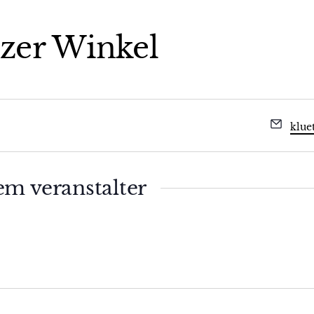
zer Winkel
Emai
klue
em veranstalter