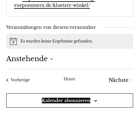
vorpommern.de/kluetzer-winkel/
Veranstaltungen von diesem veranstalter
Es wurden keine Ergebnisse gefunden.
Hinweis
Anstehende
Datum
wählen.
Heute
Nächste
Veranstaltungen
Vorherige
Veranst
Kalender abonnieren