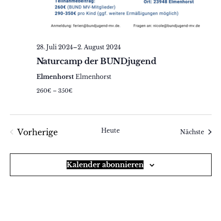
28. Juli 2024
–
2. August 2024
Naturcamp der BUNDjugend
Elmenhorst
Elmenhorst
260€ – 350€
Heute
Vorherige
Veran
Nächste
Veranstaltungen
Kalender abonnieren