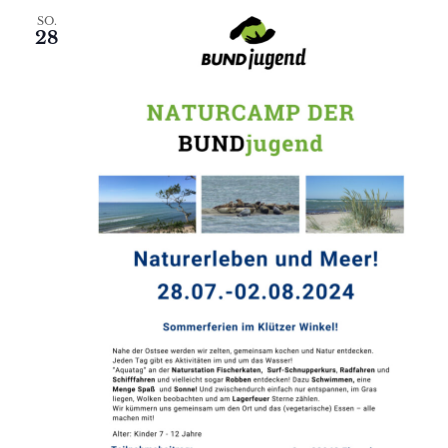
SO.
28