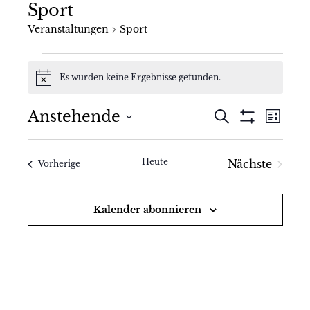
Sport
Veranstaltungen
Sport
Veranstaltungen
Es wurden keine Ergebnisse gefunden.
Hinweis
V
V
Anstehende
Suche
Liste
Filter
Datum
e
e
anzeigen
wählen.
r
Heute
Nächste
Veranstaltungen
r
Vorherige
Veranstal
a
a
Kalender abonnieren
n
n
s
s
t
t
a
a