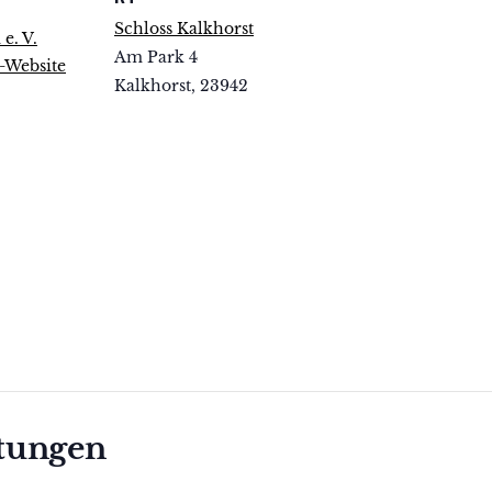
Schloss Kalkhorst
e. V.
Am Park 4
r-Website
Kalkhorst
,
23942
ltungen