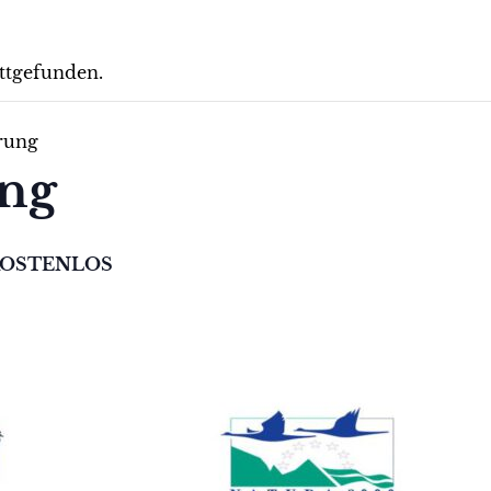
attgefunden.
rung
ung
OSTENLOS