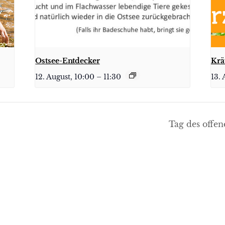
Ostsee-Entdecker
Krä
12. August, 10:00
–
11:30
13. 
Tag des offe