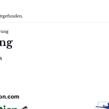
attgefunden.
rung
ung
S