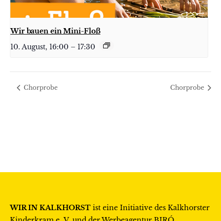
Wir bauen ein Mini-Floß
10. August, 16:00
–
17:30
Chorprobe
Chorprobe
WIR IN KALKHORST
ist eine Initiative des
Kalkhorster
Kinderkram e. V.
und der Werbeagentur
BIRÓ
.