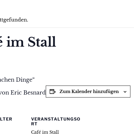
attgefunden.
 im Stall
fachen Dinge“
Zum Kalender hinzufügen
von Eric Besnard
LTER
VERANSTALTUNGSO
RT
Café im Stall