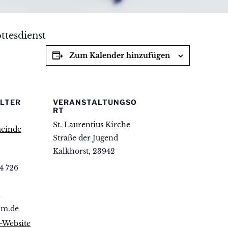
ttesdienst
Zum Kalender hinzufügen
LTER
VERANSTALTUNGSO
RT
St. Laurentius Kirche
einde
Straße der Jugend
Kalkhorst
,
23942
4 726
-
km.de
r-Website