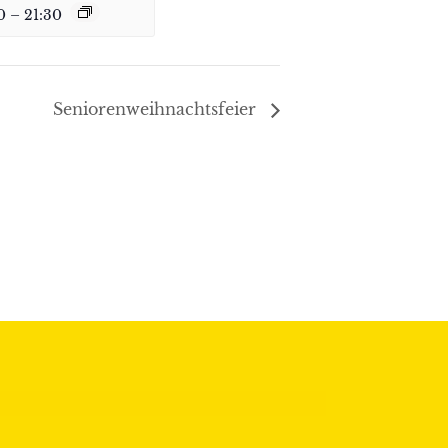
0
–
21:30
Seniorenweihnachtsfeier