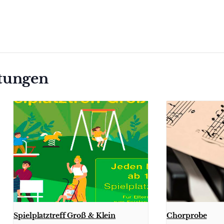
ltungen
Spielplatztreff Groß & Klein
Chorprobe