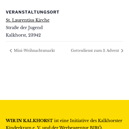
VERANSTALTUNGSORT
St. Laurentius Kirche
Straße der Jugend
Kalkhorst
,
23942
Mini-Weihnachtsmarkt
Gottesdienst zum 3. Advent
WIR IN KALKHORST
ist eine Initiative des
Kalkhorster
Kinderkram e. V.
und der Werbeagentur
BIRÓ
.