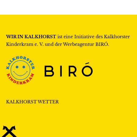
v
n
i
s
g
i
a
WIR IN KALKHORST
ist eine Initiative des
Kalkhorster
c
t
Kinderkram e. V.
und der Werbeagentur
BIRÓ
.
h
i
t
o
e
n
n
,
KALKHORST WETTER
N
a
v