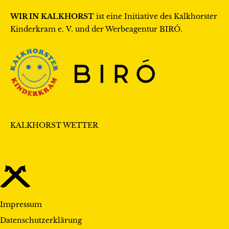
i
a
WIR IN KALKHORST
ist eine Initiative des
Kalkhorster
c
t
Kinderkram e. V.
und der Werbeagentur
BIRÓ
.
h
i
t
o
e
n
n
,
KALKHORST WETTER
N
a
v
i
Impressum
g
Datenschutzerklärung