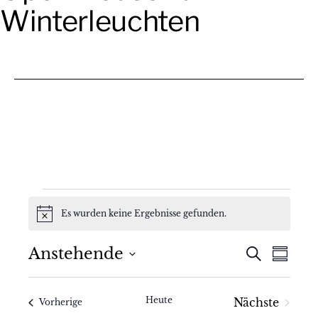
Winterleuchten
Veranstaltungen
Es wurden keine Ergebnisse gefunden.
Hinweis
V
V
Anstehende
Suche
Zusamm
Datum
e
e
auswählen.
r
Heute
Nächste
Veranstaltungen
r
Vorherige
Veranstal