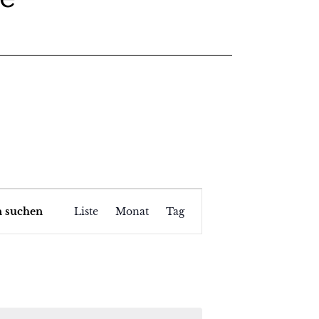
V
n suchen
Liste
Monat
Tag
e
r
a
n