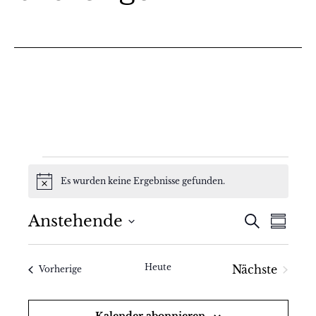
Veranstaltungen
Es wurden keine Ergebnisse gefunden.
Hinweis
V
V
Anstehende
Suche
Zusamm
Datum
e
e
auswählen.
r
Heute
Nächste
Veranstaltungen
r
Vorherige
Veranstal
a
a